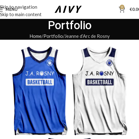
Skip to navigation
0
MENU
€
0.0
Skip to main content
Portfolio
Home
Portfolio
Jeanne d’Arc de Rosny