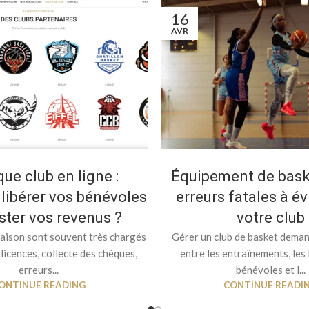
16
AVR
ue club en ligne :
Équipement de baske
ibérer vos bénévoles
erreurs fatales à év
ster vos revenus ?
votre club
saison sont souvent très chargés
Gérer un club de basket deman
 licences, collecte des chèques,
entre les entraînements, les 
erreurs...
bénévoles et l...
ONTINUE READING
CONTINUE READI