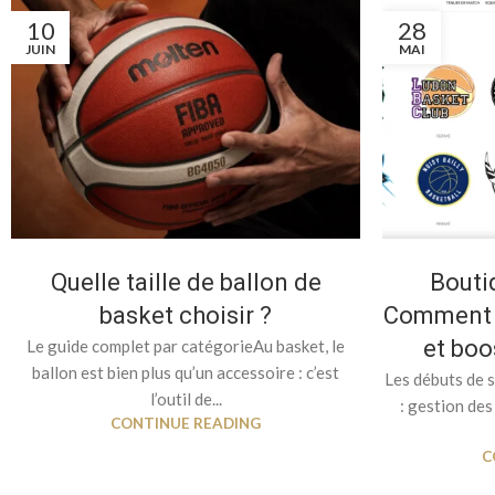
10
28
JUIN
MAI
Quelle taille de ballon de
Boutiq
basket choisir ?
Comment l
et boo
Le guide complet par catégorieAu basket, le
ballon est bien plus qu’un accessoire : c’est
Les débuts de 
l’outil de...
: gestion des
CONTINUE READING
C