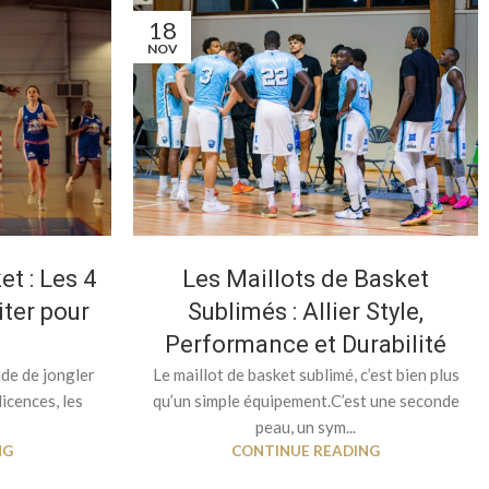
18
NOV
t : Les 4
Les Maillots de Basket
iter pour
Sublimés : Allier Style,
Performance et Durabilité
de de jongler
Le maillot de basket sublimé, c’est bien plus
licences, les
qu’un simple équipement.C’est une seconde
peau, un sym...
NG
CONTINUE READING