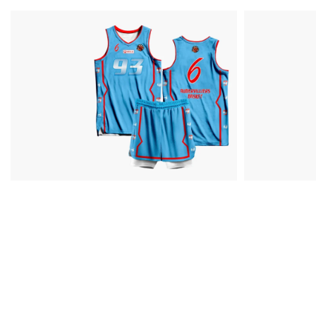
Performance
Énergie
Tenues
Tenue
officielles
d'éch
Voir plus
Voir plus