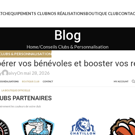
ATCH
EQUIPEMENTS CLUB
NOS RÉALISATIONS
BOUTIQUE CLUB
CONTA
Blog
Home
Conseils Clubs & Personnalisation
CLUBS & PERSONNALISATION
bérer vos bénévoles et booster vos 
y
aivy
On mai 28, 2026