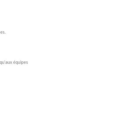
es.
squ’aux équipes