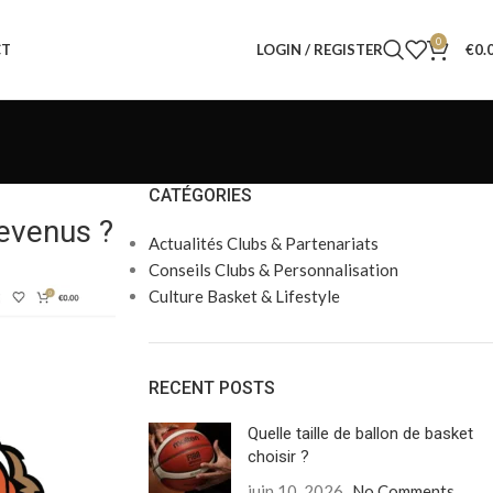
0
LOGIN / REGISTER
€
0.
CT
CATÉGORIES
revenus ?
Actualités Clubs & Partenariats
Conseils Clubs & Personnalisation
Culture Basket & Lifestyle
RECENT POSTS
Quelle taille de ballon de basket
choisir ?
juin 10, 2026
No Comments