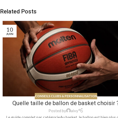
Related Posts
10
JUIN
CONSEILS CLUBS & PERSONNALISATION
Quelle taille de ballon de basket choisir 
Posted by
aivy
Le guide complet par catégorieAu basket, le ballon est bien plus 